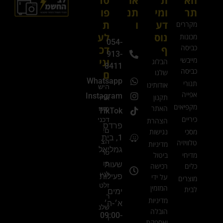
הא
ת
או
טר
תר
ומי
תנ
פו
דע
ו
ת
מקררים
נוס
לע
מכונות
054-
כביסה
ף
דכ
913-
מייבשי
וני
הבלוג
8411
כביסה
שלנו
ם
Whatsapp
תנורי
אודותינו
היש
אפייה
Instagram
תקנון
ארו
מקפיאים
האתר
מעו
TikTok
כיריים
דכני
הצהרת
פרדס
ם!
מסכי
נגישות
1, בית
הצ
טלוויזיה
מדיניות
גמליאל
טר
מדיחי
ביטול
פו
שעות
כלים
רכישה
לניו
פעילות
על ידי
מוצרים
זלט
המזמין
לבית
ימים
ר
מדיניות
א׳-ה׳
שלנ
הובלה
09:00-
ו
ואספקת