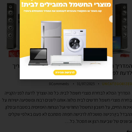
המדריך המלא לבחירת מוצרי חשמל לבית: כל מה שצריך
לדעת לפני הקנייה
0
Comments
31/07/2025
UNCATEGORIZED
המדריך המלא לבחירת מוצרי חשמל לבית: כל מה שצריך לדעת לפני הקנייה
בחירת מוצרי חשמל חדשים לבית מלווה אותנו לשנים רבות ומשפיעה ישירות על
איכות החיים, על חשבון החשמל החודשי ועל הנוחות היומיומית במטבח ובסלון.
ההבדל בין רכישה מושכלת לרכישה חפוזה מסתכם לא פעם באלפי שקלים
ובשנים של שביעות רצון או תסכול. כל…