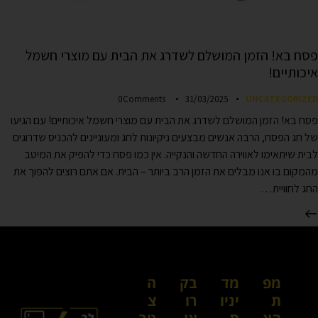
פסח בא! הזמן המושלם לשדרג את הבית עם מוצרי חשמל
איכותיים!
0
Comments
31/03/2025
UNCATEGORIZED
פסח בא! הזמן המושלם לשדרג את הבית עם מוצרי חשמל איכותיים! עם הגיעו
של חג הפסח, הרבה אנשים מבצעים ניקיונות לחג ומעוניינים להכניס שדרוגים
לבית שיתאימו לאווירה החדשה והנקייה. אין כמו פסח כדי להפיק את המיטב
מהמקום בו אנו מבלים את הזמן הרב ביותר – הבית. אם אתם רוצים להפוך את
החג לחוויית…
מפ
מד
בק
ה
ת
יניו
רו
צ