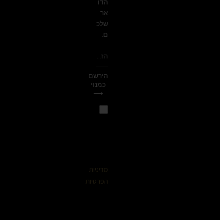
הדו
אר
שלכ
ם.
הירשם
כמנוי
⟶
קראתי
ואני
מאשר/ת
את
מדיניות
הפרטיות
של
האתר,
ומסכים/ה