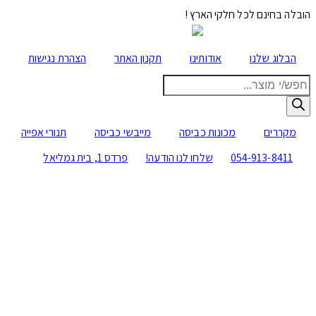
הובלה בחינם לכל חלקי הארץ !
הבלוג שלנו
אודותינו
תקנון האתר
הצהרת נגישות
Products
search
מקררים
מכונות כביסה
מייבשי כביסה
תנורי אפייה
054-913-8411
שלחו לנו הודעה!
פרדס 1, בית גמליאל