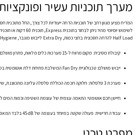
מערך תוכניות עשיר ופונקציו
Half Load להדחה חסכונית בחצי כמות, Extra Dry לייבוש מוגבר, Hygiene לחיטוי בטמפרטורה גבוהה, ופונקציית Quick Extra לקיצור זמן ההדחה בעת הצורך.
קיבולת מסיבית: מקום מרווח ל-15 מערכות כלים מלאות, פתרון מושלם למשפחות ומטבחים פעילים.
ייבוש מושלם: טכנולוגיית Fan Dry המשלבת פתיחת דלת אוטומטית בסיום הפעולה למניעת סימני מים.
מערכת 3 סלסלות: חלוקה חכמה הכוללת סלסלה עליונה מתכווננת, שיניים מתקפלות וסלסלת סכו”ם ייעודית.
חיישן חכם אוטומטי: התאמה עצמית של עוצמת השטיפה וכמות המים לפ
עבודה חרישית: פעולה שקטה במיוחד בעוצמה של 45dB בלבד המאפשרת שימוש נוח בכל שעות היממה.
מפרט טכני