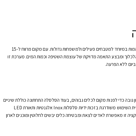
מדיח כלים 60 ס”מ מבית AIWA דגם AI DW 7150 בגימור שחור אלגנטי מציע שילוב מדויק בין נוכחות עיצובית מרשימה לטכנולוגיות הדחה מתקדמות, המותאמות במיוחד למטבחים פעילים ולמשפחות גדולות. עם מקום מרווח ל-15
 במחזור אחד. המכשיר מצויד בחיישן חכם (Auto) המזהה באופן אוטומטי את רמת הלכלוך ומבצע התאמה מדויקת של עוצמת השטיפה וכמות המים. מערכת זו
 העליונה ניתנת לכיוון גובה כדי לפנות מקום לכלים גבוהים, בעוד הסלסלה התחתונה כוללת שיניים
מתקפלות המספקות חופש פעולה מלא להצבת סירים ומגשים גדולים. הסלסלה השלישית מיועדת לסכו”ם ולכלים קטנים ומבטיחה שטיפה היקפית ויסודית. חוויית השימוש משודרגת בזכות ידיות סלסלות Inox אלגנטיות ותאורת LED
פעיל את טכנולוגיית הייבוש המהירה Fan Dry בשילוב פתיחת דלת אוטומטית. פונקציה זו מאפשרת לאדים לצאת ומבטיחה כלים יבשים לחלוטין ומוכנים לארון