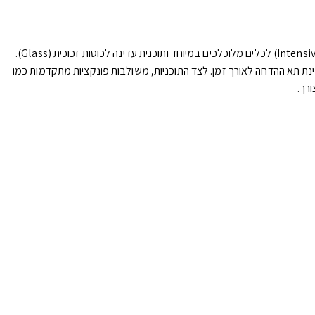
המדיח מציע מגוון רחב של תוכניות הדחה ייעודיות לכל צורך, החל מתוכנית חסכונית (Eco), דרך תוכנית אוטומטית חכמה (Auto), ועד לתוכנית אינטנסיבית (Intensive) לכלים מלוכלכים במיוחד ותוכנית עדינה לכוסות זכוכית (Glass).
Expres, תוכנית 60 דקות או תוכנית Daily. בנוסף, המכשיר כולל תוכנית ניקוי עצמי (Self Clean) לשמירה על היגיינת תא ההדחה לאורך זמן. לצד התוכניות, משולבות פונקציות מתקדמות כמו